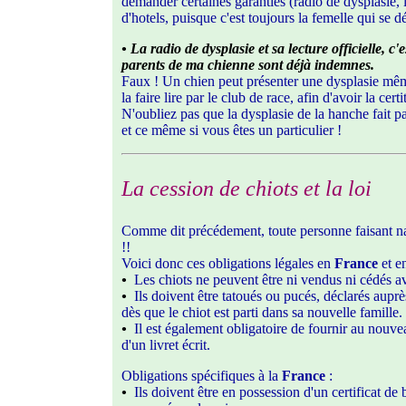
demander certaines garanties (radio de dysplasie, in
d'hotels, puisque c'est toujours la femelle qui se d
• La radio de dysplasie et sa lecture officielle, 
parents de ma chienne sont déjà indemnes.
Faux ! Un chien peut présenter une dysplasie même 
la faire lire par le club de race, afin d'avoir la c
N'oubliez pas que la dysplasie de la hanche fait par
et ce même si vous êtes un particulier !
La cession de chiots et la loi
Comme dit précédement, toute personne faisant naît
!!
Voici donc ces obligations légales en
France
et e
•
Les chiots ne peuvent être ni vendus ni cédés 
•
Ils doivent être tatoués ou pucés, déclarés aupr
dès que le chiot est parti dans sa nouvelle famille.
•
Il est également obligatoire de fournir au nouve
d'un livret écrit.
Obligations spécifiques à la
France
:
•
Ils doivent être en possession d'un certificat d