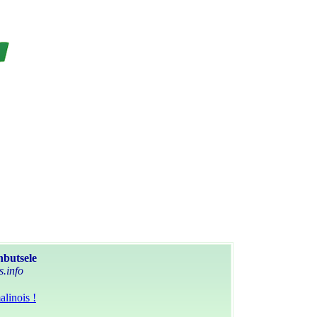
nbutsele
s.info
linois !