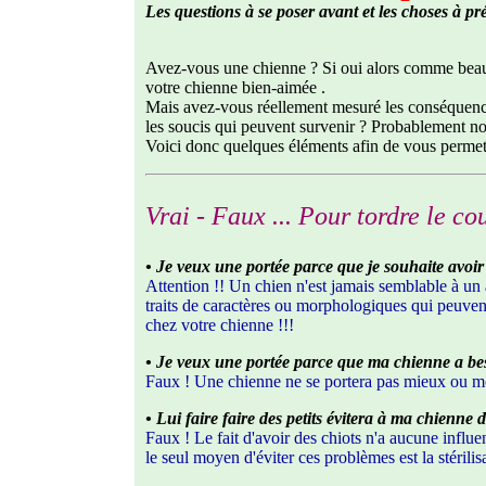
Les questions à se poser avant et les choses à pré
Avez-vous une chienne ? Si oui alors comme beauco
votre chienne bien-aimée .
Mais avez-vous réellement mesuré les conséquences 
les soucis qui peuvent survenir ? Probablement non,
Voici donc quelques éléments afin de vous permett
Vrai - Faux ... Pour tordre le co
• Je veux une portée parce que je souhaite avo
Attention !! Un chien n'est jamais semblable à un a
traits de caractères ou morphologiques qui peuvent
chez votre chienne !!!
• Je veux une portée parce que ma chienne a bes
Faux ! Une chienne ne se portera pas mieux ou moi
• Lui faire faire des petits évitera à ma chienne
Faux ! Le fait d'avoir des chiots n'a aucune influe
le seul moyen d'éviter ces problèmes est la stérilisa