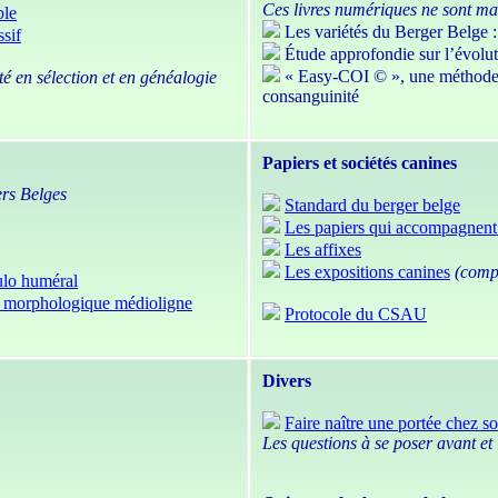
Ces livres numériques ne sont ma
ble
Les variétés du Berger Belge : 
ssif
Étude approfondie sur l’évolu
« Easy-COI © », une méthode pr
ité en sélection et en généalogie
consanguinité
Papiers et sociétés canines
rs Belges
Standard du berger belge
Les papiers qui accompagnent
Les affixes
Les expositions canines
(compl
pulo huméral
pe morphologique médioligne
Protocole du CSAU
Divers
Faire naître une portée chez so
Les questions à se poser avant et 