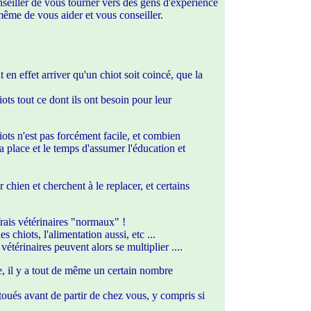
nseiller de vous tourner vers des gens d'expérience
 même de vous aider et vous conseiller.
ut en effet arriver qu'un chiot soit coincé, que la
s tout ce dont ils ont besoin pour leur
iots n'est pas forcément facile, et combien
a place et le temps d'assumer l'éducation et
 chien et cherchent à le replacer, et certains
 frais vétérinaires "normaux" !
 chiots, l'alimentation aussi, etc ...
vétérinaires peuvent alors se multiplier ....
ée, il y a tout de même un certain nombre
toués avant de partir de chez vous, y compris si