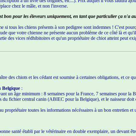
scription à un livre des origines, etc...). Prix auquel il vous faudra ajou
éplace chez le mâle, et non l'inverse.
c'est bon pour les éleveurs uniquement, en tant que particulier ça n'a a
si tous les chiens présents à son pedigree sont indemnes ! C'est pourquo
ertitude que votre chienne ne présente aucun problème de ce côté là et qu'i
tie des vices rédhibitoires et qu'un propriétaire de chiot atteint peut ex
re des chiots et les cédant est soumise à certaines obligations, et ce q
n
Belgique
:
avant un âge minimum : 8 semaines pour la France, 7 semaines pour la B
ès du fichier central canin (ABIEC pour la Belgique), et le naisseur doit 
au propriétaire toutes les informations nécéssaires à un bon entretien e
e bonne santé établi par le vétérinaire en double exemplaire, un devant ê