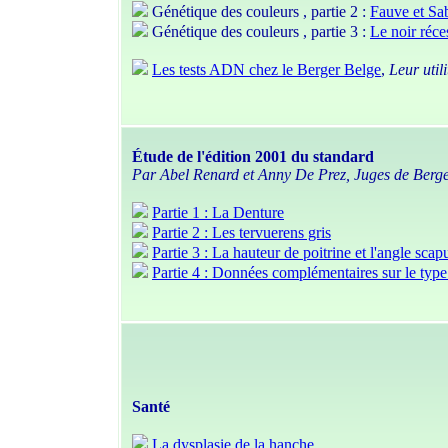
Génétique des couleurs , partie 2 :
Fauve et Sa
Génétique des couleurs , partie 3 :
Le noir réce
Les tests ADN chez le Berger Belge
,
Leur util
Étude de l'édition 2001 du standard
Par Abel Renard et Anny De Prez, Juges de Berge
Partie 1 : La Denture
Partie 2 : Les tervuerens gris
Partie 3 : La hauteur de poitrine et l'angle sca
Partie 4 : Données complémentaires sur le ty
Santé
La dysplasie de la hanche