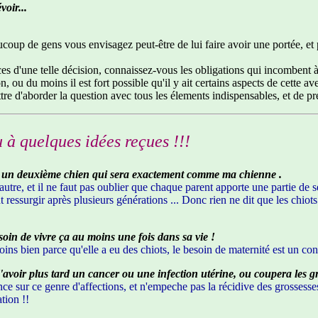
voir...
up de gens vous envisagez peut-être de lui faire avoir une portée, et 
d'une telle décision, connaissez-vous les obligations qui incombent à un
 ou du moins il est fort possible qu'il y ait certains aspects de cette av
re d'aborder la question avec tous les élements indispensables, et de p
u à quelques idées reçues !!!
ir un deuxième chien qui sera exactement comme ma chienne .
utre, et il ne faut pas oublier que chaque parent apporte une partie de se
 ressurgir après plusieurs générations ... Donc rien ne dit que les chiot
oin de vivre ça au moins une fois dans sa vie !
ns bien parce qu'elle a eu des chiots, le besoin de maternité est un co
 d'avoir plus tard un cancer ou une infection utérine, ou coupera les g
nce sur ce genre d'affections, et n'empeche pas la récidive des grossesse
tion !!