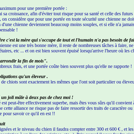
 maximum pour une première portée :
i sa croissance, afin d'éviter tout risque pour sa santé et celle des futurs
on considère que pour une portée en toute sécurité une chienne ne doit p
 d'une chienne deviennent beaucoup moins souples, et si elle n'a jamais e
pensable !
ière c'est la mère qui s'occupe de tout et l'humain n'a pas besoin de fai
enne est une très bonne mère, il reste de nombreuses tâches à faire, ne s
taires, etc ... et on est bien souvent épuisé lorsqu'arrive l'heure où les c
arrondir la fin de mois".
breux frais, et une portée coûte bien souvent plus qu'elle ne rapporte !
bligations qu'un éleveur .
de chiots sont exactement les mêmes que l'ont soit particulier ou éleveur
ré un joli mâle à deux pas de chez moi !
 est peut-être effectivement superbe, mais êtes vous sûrs qu'il convient
e cette alliance ne risque pas de faire ressortir des traits de caractère
 pour savoir ce qu'il en est !!
uit
 lignées et le niveau du chien il faudra compter entre 300 et 600 € , et l