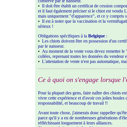
conservé par le naisseur.
•
Il doit être établi un certificat de cession comp
et il faut également préciser si le chiot est vendu
mais uniquement "d'apparence", et ce y compris si
•
Il est à noter que la vaccination et la vermifugat
sérieux !
Obligations spécifiques à la
Belgique
:
•
Les chiots doivent être en possession d'un certi
par le naisseur.
•
Au moment de la vente vous devez remettre le "
collées, reprenant toutes les données du vendeur e
•
L'attestation de vente n'est pas automatique, mais
Ce à quoi on s'engage lorsque l'o
Pour la plupart des gens, faire naître des chiots e
vivre cette expérience et d'avoir ces jolies boules
responsabilité, et beaucoup de travail !!
Avant toute chose, j'aimerais donc rappeller qu'êt
parce qu'il y a eu de nombreuses générations d'éleve
réfléchissant longuement à leurs alliances.