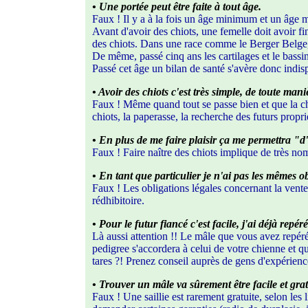
• Une portée peut être faite à tout âge.
Faux ! Il y a à la fois un âge minimum et un âge
Avant d'avoir des chiots, une femelle doit avoir fin
des chiots. Dans une race comme le Berger Belge, 
De même, passé cinq ans les cartilages et le bassin
Passé cet âge un bilan de santé s'avère donc indis
• Avoir des chiots c'est très simple, de toute man
Faux ! Même quand tout se passe bien et que la chi
chiots, la paperasse, la recherche des futurs proprié
• En plus de me faire plaisir ça me permettra "d'
Faux ! Faire naître des chiots implique de très nom
• En tant que particulier je n'ai pas les mêmes o
Faux ! Les obligations légales concernant la vente 
rédhibitoire.
• Pour le futur fiancé c'est facile, j'ai déjà repé
Là aussi attention !! Le mâle que vous avez repéré
pedigree s'accordera à celui de votre chienne et qu
tares ?! Prenez conseil auprès de gens d'expérience
• Trouver un mâle va sûrement être facile et grat
Faux ! Une saillie est rarement gratuite, selon les