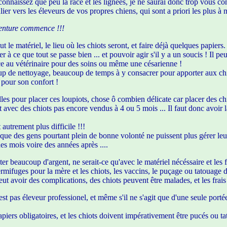
connaissez que peu la race et les lignées, je ne saurai donc trop vous co
lier vers les éleveurs de vos propres chiens, qui sont a priori les plus à
'aventure commence !!!
t le matériel, le lieu où les chiots seront, et faire déjà quelques papiers.
er à ce que tout se passe bien ... et pouvoir agir s'il y a un soucis ! Il pe
gence au vétérinaire pour des soins ou même une césarienne !
p de nettoyage, beaucoup de temps à y consacrer pour apporter aux chiot
 pour son confort !
les pour placer ces loupiots, chose ô combien délicate car placer des ch
t avec des chiots pas encore vendus à 4 ou 5 mois ... Il faut donc avoir l
 autrement plus difficile !!!
u que des gens pourtant plein de bonne volonté ne puissent plus gérer leur
es mois voire des années après ....
oûter beaucoup d'argent, ne serait-ce qu'avec le matériel nécéssaire et les
ermifuges pour la mère et les chiots, les vaccins, le puçage ou tatouage des
eut avoir des complications, des chiots peuvent être malades, et les frais 
est pas éleveur professionel, et même s'il ne s'agit que d'une seule port
piers obligatoires, et les chiots doivent impérativement être pucés ou ta