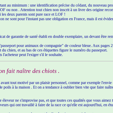
ortant au minimum : une identification précise du cédant, du nouveau prop
 LOF ou non . Attention tout chien non inscrit à un livre des origine re
 les deux parents sont pure race et LOF !
ion ne sont pour l'instant pas une obligation en France, mais il est éviden
ficat de garantie de santé établi en double exemplaire, un devant être r
passeport pour animaux de compagnie" de couleur bleue. Aux pages 2 et
t du chien, et au bas de ces étiquettes figure le numéro du passeport.
 l'acheteur peut l'exiger s'il le souhaite.
n fait naître des chiots .
st avant tout motivé par un plaisir personnel, comme par exemple l'envie
 de poils à la maison . Et on a tendance à oublier bien vite que faire naît
re éleveur ne s'improvise pas, et que toutes ces qualités que vous aimez 
urs qui ont travaillé à faire de la race ce qu'elle est aujourd'hui, en étu