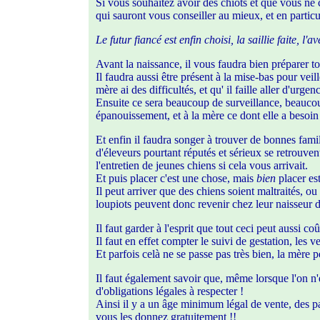
Si vous souhaitez avoir des chiots et que vous ne 
qui sauront vous conseiller au mieux, et en particu
Le futur fiancé est enfin choisi, la saillie faite, l
Avant la naissance, il vous faudra bien préparer tou
Il faudra aussi être présent à la mise-bas pour veill
mère ai des difficultés, et qu' il faille aller d'ur
Ensuite ce sera beaucoup de surveillance, beaucou
épanouissement, et à la mère ce dont elle a besoin
Et enfin il faudra songer à trouver de bonnes famil
d'éleveurs pourtant réputés et sérieux se retrouven
l'entretien de jeunes chiens si cela vous arrivait.
Et puis placer c'est une chose, mais
bien
placer est
Il peut arriver que des chiens soient maltraités, o
loupiots peuvent donc revenir chez leur naisseur d
Il faut garder à l'esprit que tout ceci peut aussi c
Il faut en effet compter le suivi de gestation, les v
Et parfois celà ne se passe pas très bien, la mère p
Il faut également savoir que, même lorsque l'on n'
d'obligations légales à respecter !
Ainsi il y a un âge minimum légal de vente, des pa
vous les donnez gratuitement !!