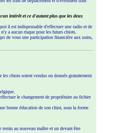
ter les frais de déplacement et d'éventuels frais
ucun intérêt et ce d'autant plus que les deux
i il est indispensable d'effectuer une radio et de
l n'y a aucun risque pour les futurs chiots.
iger de vous une participation financière aux soins,
ue les chiots soient vendus ou donnés gratuitement
elgique.
effectuer le changement de propriétaire au fichier
t une bonne éducation de son chiot, sous la forme
tre remis au nouveau maître et un devant être