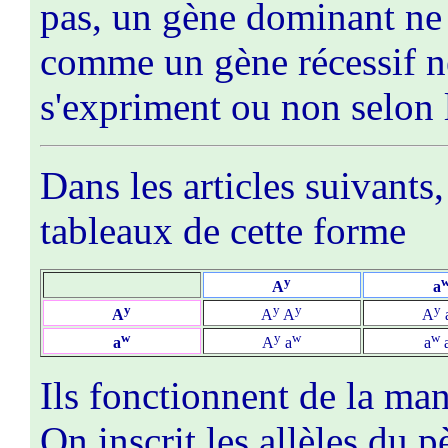
pas, un gène dominant ne 
comme un gène récessif n
s'expriment ou non selon la
Dans les articles suivants
tableaux de cette forme
y
A
a
y
y
y
y
A
A
A
A
w
y
w
w
a
A
a
a
Ils fonctionnent de la man
On inscrit les allèles du p