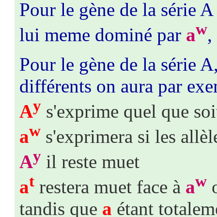
Pour le gène de la série 
w
lui meme dominé par
a
,
Pour le gène de la série A,
différents on aura par ex
y
A
s'exprime quel que soi
w
a
s'exprimera si les allè
y
A
il reste muet
t
w
a
restera muet face à
a
tandis que
a
étant totaleme