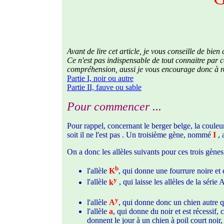
Avant de lire cet article, je vous conseille de bien
Ce n'est pas indispensable de tout connaitre par
compréhension, aussi je vous encourage donc à reli
Partie I, noir ou autre
Partie II, fauve ou sable
Pour commencer ...
Pour rappel, concernant le berger belge, la coule
soit il ne l'est pas . Un troisième gène, nommé
I
, 
On a donc les allèles suivants pour ces trois gènes
b
l'allèle
K
, qui donne une fourrure noire et e
y
l'allèle
k
, qui laisse les allèles de la série
y
l'allèle
A
, qui donne donc un chien autre q
l'allèle
a
, qui donne du noir et est récessif,
donnent le jour à un chien à poil court noir, 