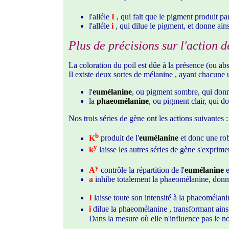
l'alléle
I
, qui fait que le pigment produit pa
l'alléle
i
, qui dilue le pigment, et donne ainsi
Plus de précisions sur l'action d
La coloration du poil est dûe à la présence (ou ab
Il existe deux sortes de mélanine , ayant chacune u
l'
eumélanine
, ou pigment sombre, qui donn
la
phaeomélanine
, ou pigment clair, qui d
Nos trois séries de gène ont les actions suivantes :
b
K
produit de l'
eumélanine
et donc une rob
y
k
laisse les autres séries de gène s'exprime
y
A
contrôle la répartition de l'
eumélanine
e
a
inhibe totalement la phaeomélanine, donnan
I
laisse toute son intensité à la phaeomélani
i
dilue la phaeomélanine , transformant ainsi
Dans la mesure où elle n'influence pas le noir