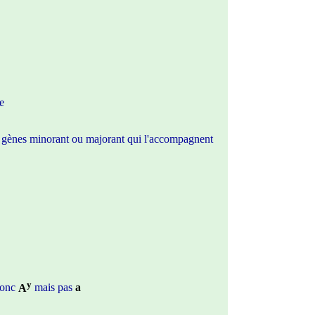
e
les gènes minorant ou majorant qui l'accompagnent
y
 donc
A
mais pas
a