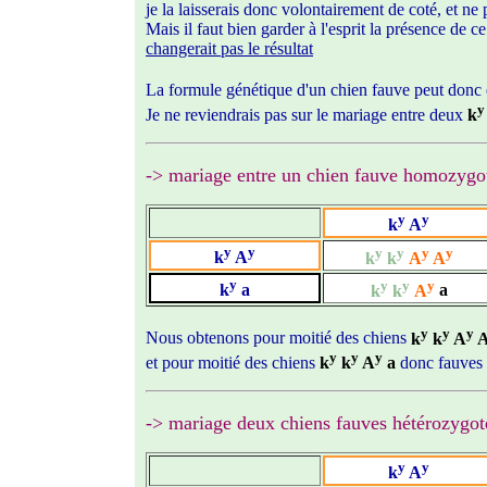
je la laisserais donc volontairement de coté, et ne
Mais il faut bien garder à l'esprit la présence de 
changerait pas le résultat
La formule génétique d'un chien fauve peut donc 
y
Je ne reviendrais pas sur le mariage entre deux
k
-> mariage entre un chien fauve homozygo
y
y
k
A
y
y
y
y
y
y
k
A
k
k
A
A
y
y
y
y
k
a
k
k
A
a
y
y
y
Nous obtenons pour moitié des chiens
k
k
A
y
y
y
et pour moitié des chiens
k
k
A
a
donc fauves
-> mariage deux
chiens fauves hétérozygot
y
y
k
A