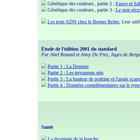
Génétique des couleurs , partie 2 :
Fauve et Sa
Génétique des couleurs , partie 3 :
Le noir réce
Les tests ADN chez le Berger Belge
,
Leur util
Étude de l'édition 2001 du standard
Par Abel Renard et Anny De Prez, Juges de Berge
Partie 1 : La Denture
Partie 2 : Les tervuerens gris
Partie 3 : La hauteur de poitrine et l'angle sca
Partie 4 : Données complémentaires sur le ty
Santé
La dysplasie de la hanche