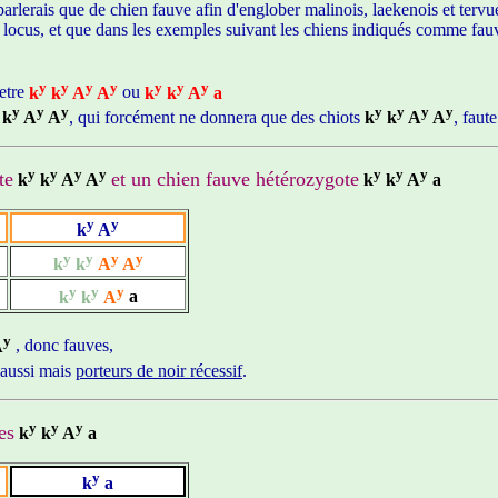
 parlerais que de chien fauve afin d'englober malinois, laekenois et tervu
ce locus, et que dans les exemples suivant les chiens indiqués comme fauv
y
y
y
y
y
y
y
etre
k
k
A
A
ou
k
k
A
a
y
y
y
y
y
y
y
k
A
A
, qui forcément ne donnera que des chiots
k
k
A
A
, faut
y
y
y
y
y
y
y
te
et un chien fauve hétérozygote
k
k
A
A
k
k
A
a
y
y
k
A
y
y
y
y
k
k
A
A
y
y
y
k
k
A
a
y
A
, donc fauves,
 aussi mais
porteurs de noir récessif
.
y
y
y
es
k
k
A
a
y
k
a