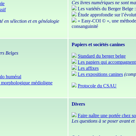
Ces livres numériques ne sont ma
ble
Les variétés du Berger Belge : 
ssif
Étude approfondie sur l’évolu
« Easy-COI © », une méthode pr
ité en sélection et en généalogie
consanguinité
Papiers et sociétés canines
rs Belges
Standard du berger belge
Les papiers qui accompagnent
Les affixes
Les expositions canines
(compl
pulo huméral
pe morphologique médioligne
Protocole du CSAU
Divers
Faire naître une portée chez so
Les questions à se poser avant et 