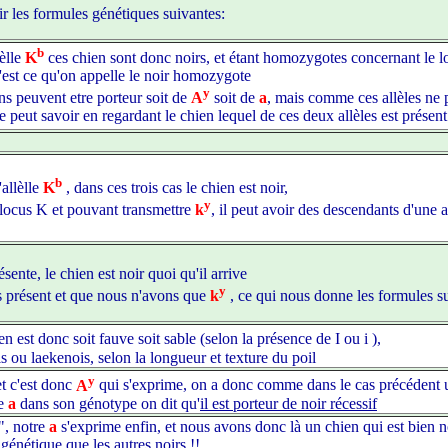
ir les formules génétiques suivantes:
b
lèlle
K
ces chien sont donc noirs, et étant homozygotes concernant le 
'est ce qu'on appelle le noir homozygote
y
ns peuvent etre porteur soit de
A
soit de
a
, mais comme ces allèles ne 
e peut savoir en regardant le chien lequel de ces deux allèles est présent
b
'allèlle
K
, dans ces trois cas le chien est noir,
y
 locus K et pouvant transmettre
k
, il peut avoir des descendants d'une 
ésente, le chien est noir quoi qu'il arrive
y
s présent et que nous n'avons que
k
, ce qui nous donne les formules su
en est donc soit fauve soit sable (selon la présence de I ou i ),
s ou laekenois, selon la longueur et texture du poil
y
et c'est donc
A
qui s'exprime, on a donc comme dans le cas précédent 
de
a
dans son génotype on dit qu'
il est porteur de noir récessif
", notre
a
s'exprime enfin, et nous avons donc là un chien qui est bien n
génétique que les autres noirs !!