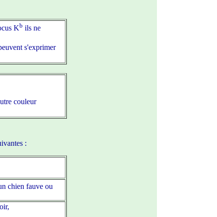
b
locus K
ils ne
peuvent s'exprimer
autre couleur
ivantes :
un chien fauve ou
oir,