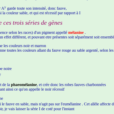
y
r A
garde toute son intensité, donc fauve,
 la couleur sable, et qui est récessif par rapport à I
e ces trois séries de gènes
sence selon les races) d'un pigment appellé
mélanine
.
n effet différent, et pouvant etre présentes soit séparément soit ensembl
e les couleurs noir et marron
onne toutes les couleurs allant du fauve rouge au sable argenté, selon 
e noire
r
t de la
phaeomélanine
, et crée donc les robes fauves charbonnées
t ainsi ce qu'on appelle le noir récessif
ne
 le fauve en sable, mais n'agit pas sur l'eumélanine . Cet allèle affecte
, je vais laisser la série I de coté pour l'instant