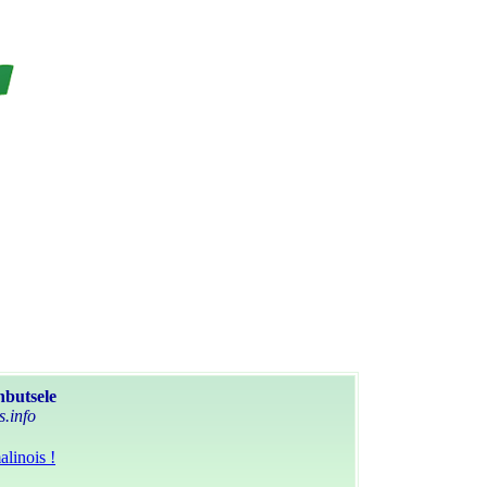
nbutsele
s.info
linois !