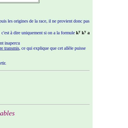
uis les origines de la race, il ne provient donc pas
y
y
, c'est à dire uniquement si on a la formule
k
k
a
ent inapercu
tre transmis
, ce qui explique que cet allèle puisse
tir.
sables