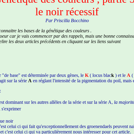
le noir récessif
Par Priscilla Bocchino
 connaitre les bases de la génétique des couleurs .
 coeur car je vais commencer par des rappels, mais une bonne connaiss
re les deux articles précédents en cliquant sur les liens suivant
ur "de base" est déterminée par deux gènes, le
K
( locus blac
k
) et le
A
(
agit sur la série
A
en réglant l'intensité de la pigmentation du poil, mais e
:
st dominant sur les autres allèles de la série et sur la série A,
la majorit
 A s'exprimer
ue noir
 c'est celui ci qui fait qu'exceptionnellement des groenendaels peuvent 
et c'est celui ci qui va particulièrement nous intéresser pour cet article.