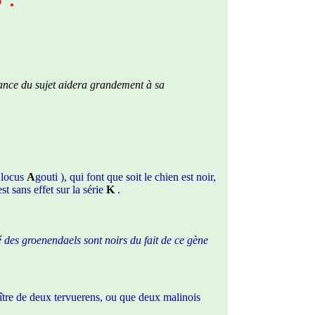
ance du sujet
aidera grandement à sa
 locus
A
gouti ), qui font que soit le chien est noir,
st sans effet sur la série
K
.
é des groenendaels sont noirs du fait de ce gène
naître de deux tervuerens, ou que deux malinois