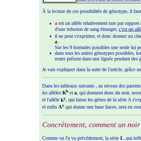
À la lecture de ces possibilités de génotype, il fau
a
est un allèle relativement rare par rapport à
d'une infusion de sang étranger,
c'est un all
il ne peut s'exprimer, et donc donner un chi
a
.
Sur les 9 formules possibles une seule lui p
dans tous les autres génotypes possibles, lor
rester présent dans une lignée pendant des g
Je vais expliquer dans la suite de l'article, grâc
Dans les tableaux suivants , au niveau des parents
b
les allèles
K
et
a
, qui donnent donc du noir, seron
y
et l'allèle
k
, qui laisse les gènes de la série A s'ex
y
et enfin
A
qui donne une base fauve, sera en or
Concrètement, comment un noir p
Comme on l'a vu précédement, la série
I
, qui inf