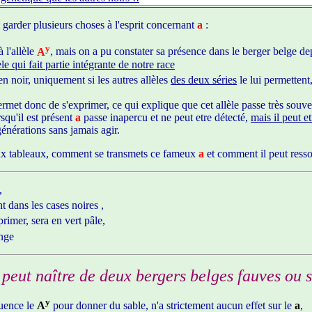
t garder plusieurs choses à l'esprit concernant
a
:
y
 l'allèle
A
, mais on a pu constater sa présence dans le berger belge dep
èle qui fait partie intégrante de notre race
en noir, uniquement si les autres allèles
des deux séries
le lui permettent
ermet donc de s'exprimer, ce qui explique que cet allèle passe très souv
squ'il est présent
a
passe inapercu et ne peut etre détecté,
mais il peut e
énérations sans jamais agir.
e aux tableaux, comment se transmets ce fameux
a
et comment il peut ressor
,
t dans les cases noires ,
primer, sera en vert pâle,
ange
eut naître de deux bergers belges fauves ou 
y
luence le
A
pour donner du sable, n'a strictement aucun effet sur le
a
,