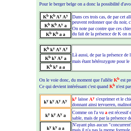
Pour le berger belge on a donc la possibilité d'avo
b
b
y
y
K
K
A
A
Dans ces trois cas, de par cet al
peuvent redonner que du noir, c
b
b
y
K
K
A
a
On note par contre que ces chie
b
b
du fait de la présence de K on n
K
K
a a
b
y
y
y
K
k
A
A
Là aussi, de par la présence de l
b
y
y
K
k
A
a
mais étant hétérozygote pour le
b
y
K
k
a a
b
On le voie donc, du moment que l'allèle
K
est pr
b
Ce qui devient intéréssant c'est quand
K
n'est pa
y
y
k
laisse
A
s'exprimer et le chi
y
y
y
y
k
k
A
A
donnant ainsi tervueren, malinoi
Comme on l'a vu
a
est récessif 
y
y
y
k
k
A
a
sable, mais de par la présence 
N'ayant plus aucun "concurrent
y
y
k
k
a a
mais il n'a pas la meme formule 