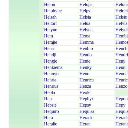
Helon
Helops
Helora
Helphyne
Helps
Helric
Helsah
Helsia
Helsie
Heltorf
Helua
Helvia
Helyne
Helyos
Helyot
Hem
Hema
Hembi
Hemjie
Hemma
Hemo
Hena
Henbio
Hench
Hendji
Hendo
Hendr
Hengie
Henie
Henji
Henkiema
Henky
Henni
Hennyo
Heno
Henoc
Henria
Henrica
Henric
Henrius
Henza
Henzo
Heola
Heole
Hep
Hephyr
Hepon
Hepsie
Hepsy
Hepy
Hequiro
Hequisa
Hequi
Hera
Herack
Heracl
Heralie
Heran
Heran