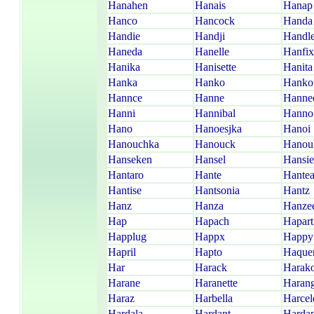
Hanahen
Hanais
Hanap
Hanco
Hancock
Handa
Handie
Handji
Handl
Haneda
Hanelle
Hanfix
Hanika
Hanisette
Hanita
Hanka
Hanko
Hanko
Hannce
Hanne
Hanne
Hanni
Hannibal
Hanno
Hano
Hanoesjka
Hanoi
Hanouchka
Hanouck
Hanou
Hanseken
Hansel
Hansie
Hantaro
Hante
Hante
Hantise
Hantsonia
Hantz
Hanz
Hanza
Hanze
Hap
Hapach
Hapart
Happlug
Happx
Happy
Hapril
Hapto
Haque
Har
Harack
Harak
Harane
Haranette
Haran
Haraz
Harbella
Harcel
Hardala
Hardant
Hardan