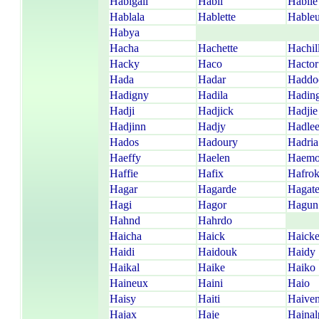
Habigail
Habil
Habile
Hablala
Hablette
Hableu
Habya
Hacha
Hachette
Hachil
Hacky
Haco
Hactor
Hada
Hadar
Haddo
Hadigny
Hadila
Hadin
Hadji
Hadjick
Hadjie
Hadjinn
Hadjy
Hadle
Hados
Hadoury
Hadria
Haeffy
Haelen
Haem
Haffie
Hafix
Hafro
Hagar
Hagarde
Hagat
Hagi
Hagor
Hagun
Hahnd
Hahrdo
Haicha
Haick
Haick
Haidi
Haidouk
Haidy
Haikal
Haike
Haiko
Haineux
Haini
Haio
Haisy
Haiti
Haive
Hajax
Haje
Hajnal