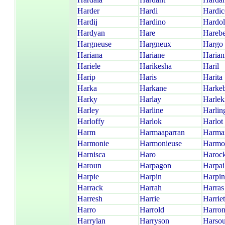
Harder
Hardi
Hardic
Hardij
Hardino
Hardol
Hardyan
Hare
Harebe
Hargneuse
Hargneux
Hargo
Hariana
Hariane
Harian
Hariele
Harikesha
Haril
Harip
Haris
Harita
Harka
Harkane
Harkeb
Harky
Harlay
Harlek
Harley
Harline
Harlin
Harloffy
Harlok
Harlot
Harm
Harmaaparran
Harma
Harmonie
Harmonieuse
Harmo
Harnisca
Haro
Haroc
Haroun
Harpagon
Harpai
Harpie
Harpin
Harpi
Harrack
Harrah
Harras
Harresh
Harrie
Harriet
Harro
Harrold
Harro
Harrylan
Harryson
Harsou