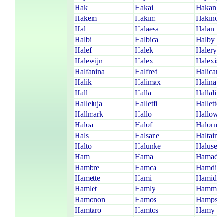
Hak
Hakai
Hakan
Hakem
Hakim
Hakin
Hal
Halaesa
Halan
Halbi
Halbica
Halby
Halef
Halek
Halery
Halewijn
Halex
Halexi
Halfanina
Halfred
Halica
Halik
Halimax
Halina
Hall
Halla
Hallali
Halleluja
Halletfi
Hallett
Hallmark
Hallo
Hallo
Haloa
Halof
Halor
Hals
Halsane
Haltair
Halto
Halunke
Haluse
Ham
Hama
Hamad
Hambre
Hamca
Hamdi
Hamette
Hami
Hamid
Hamlet
Hamly
Hamm
Hamonon
Hamos
Hamp
Hamtaro
Hamtos
Hamy