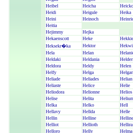
Heibel
Heicha
Heick
Heidi
Heigule
Heika
Heini
Heinoch
Heinri
Heitia
Hejimmy
Hejka
Hekaenscott
Heke
Hekki
Hektor
Hekwi
Heksekr�ka
Hela
Helan
Helani
Heldaki
Heldania
Helder
Heldora
Heldy
Helen
Helfy
Helga
Helgar
Heliade
Heliades
Helian
Heliaste
Helice
Helie
Heliodora
Helionne
Helios
Helise
Helita
Heliu
Helka
Helko
Hell
Hellavy
Hellda
Helle
Hellin
Helline
Helline
Helliot
Hellioth
Hellira
Helloro
Helly
Helma