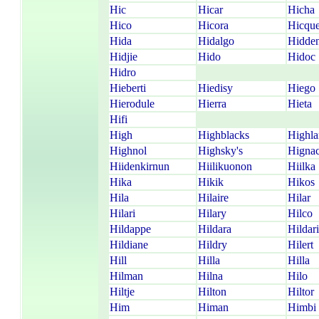
Hic
Hicar
Hicha
Hico
Hicora
Hicque
Hida
Hidalgo
Hidde
Hidjie
Hido
Hidoc
Hidro
Hieberti
Hiedisy
Hiego
Hierodule
Hierra
Hieta
Hifi
High
Highblacks
Highl
Highnol
Highsky's
Higna
Hiidenkirnun
Hiilikuonon
Hiilka
Hika
Hikik
Hikos
Hila
Hilaire
Hilar
Hilari
Hilary
Hilco
Hildappe
Hildara
Hildari
Hildiane
Hildry
Hilert
Hill
Hilla
Hilla
Hilman
Hilna
Hilo
Hiltje
Hilton
Hiltor
Him
Himan
Himbi