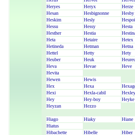
Heryes
Heryx
Herze
Hesan
Hesbignonne
Hesby
Heskim
Hesly
Hespoi
Hessu
Hessy
Hesta
Hesther
Hestia
Hestin
Heta
Hetaire
Hetex
Hetineda
Hetman
Hetna
Hettel
Hetty
Hety
Heuber
Heuk
Heure
Heva
Hevae
Heve
Hevita
Hewen
Hewis
Hex
Hexa
Hexag
Hexi
Hexla-cabil
Hexle
Hey
Hey-boy
Heyke
Heyzan
Hezzo
Hiago
Hiaky
Hiane
Hiatus
Hibachette
Hibelle
Hiber