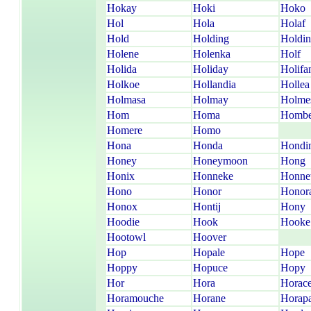
Hokay
Hoki
Hoko
Hol
Hola
Holaf
Hold
Holding
Holdi
Holene
Holenka
Holf
Holida
Holiday
Holifa
Holkoe
Hollandia
Hollea
Holmasa
Holmay
Holme
Hom
Homa
Hombe
Homere
Homo
Hona
Honda
Hondi
Honey
Honeymoon
Hong
Honix
Honneke
Honne
Hono
Honor
Honor
Honox
Hontij
Hony
Hoodie
Hook
Hooke
Hootowl
Hoover
Hop
Hopale
Hope
Hoppy
Hopuce
Hopy
Hor
Hora
Horac
Horamouche
Horane
Horap