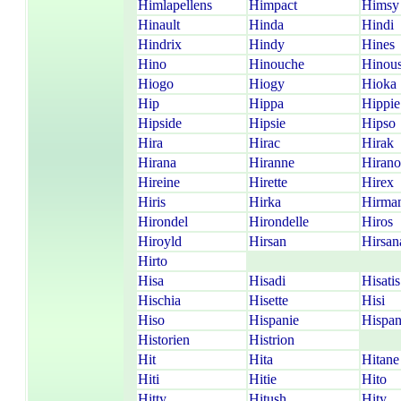
Himlapellens
Himpact
Himsy
Hinault
Hinda
Hindi
Hindrix
Hindy
Hines
Hino
Hinouche
Hinou
Hiogo
Hiogy
Hioka
Hip
Hippa
Hippie
Hipside
Hipsie
Hipso
Hira
Hirac
Hirak
Hirana
Hiranne
Hirano
Hireine
Hirette
Hirex
Hiris
Hirka
Hirma
Hirondel
Hirondelle
Hiros
Hiroyld
Hirsan
Hirsan
Hirto
Hisa
Hisadi
Hisatis
Hischia
Hisette
Hisi
Hiso
Hispanie
Hispa
Historien
Histrion
Hit
Hita
Hitane
Hiti
Hitie
Hito
Hitty
Hitush
Hity