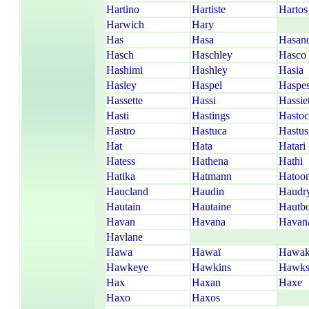
Hartino
Hartiste
Hartos
Harwich
Hary
Has
Hasa
Hasan
Hasch
Haschley
Hasco
Hashimi
Hashley
Hasia
Hasley
Haspel
Haspe
Hassette
Hassi
Hassie
Hasti
Hastings
Hasto
Hastro
Hastuca
Hastus
Hat
Hata
Hatari
Hatess
Hathena
Hathi
Hatika
Hatmann
Hatoo
Haucland
Haudin
Haudr
Hautain
Hautaine
Hautbo
Havan
Havana
Havana
Havlane
Hawa
Hawaï
Hawa
Hawkeye
Hawkins
Hawk
Hax
Haxan
Haxe
Haxo
Haxos