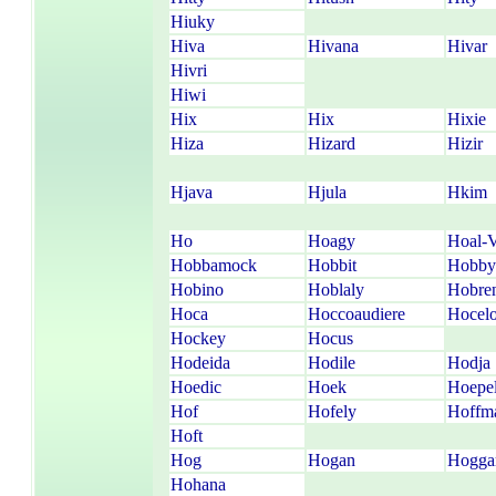
Hiuky
Hiva
Hivana
Hivar
Hivri
Hiwi
Hix
Hix
Hixie
Hiza
Hizard
Hizir
Hjava
Hjula
Hkim
Ho
Hoagy
Hoal-V
Hobbamock
Hobbit
Hobby
Hobino
Hoblaly
Hobre
Hoca
Hoccoaudiere
Hocelo
Hockey
Hocus
Hodeida
Hodile
Hodja
Hoedic
Hoek
Hoepe
Hof
Hofely
Hoffm
Hoft
Hog
Hogan
Hogga
Hohana