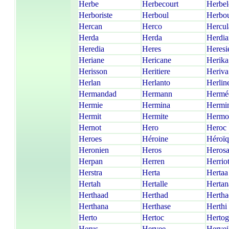
Herbe
Herbecourt
Herbel
Herboriste
Herboul
Herbo
Hercan
Herco
Hercu
Herda
Herda
Herdia
Heredia
Heres
Heresi
Heriane
Hericane
Herika
Herisson
Heritiere
Heriva
Herlan
Herlanto
Herlin
Hermandad
Hermann
Hermé
Hermie
Hermina
Hermi
Hermit
Hermite
Hermo
Hernot
Hero
Heroc
Heroes
Héroine
Héroï
Heronien
Heros
Heros
Herpan
Herren
Herrio
Herstra
Herta
Hertaa
Hertah
Hertalle
Hertan
Herthaad
Herthad
Hertha
Herthana
Herthase
Herthi
Herto
Hertoc
Hertog
Herus
Hervee
Hervei