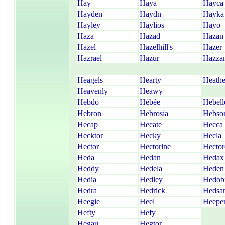
Hay
Haya
Hayca
Hayden
Haydn
Hayka
Hayley
Haylios
Hayo
Haza
Hazad
Hazan
Hazel
Hazelhill's
Hazer
Hazrael
Hazur
Hazza
Heagels
Hearty
Heathe
Heavenly
Heawy
Hebdo
Hébée
Hebell
Hebron
Hebrosia
Hebso
Hecap
Hecate
Hecca
Hecktor
Hecky
Hecla
Hector
Hectorine
Hector
Heda
Hedan
Hedax
Heddy
Hedela
Heden
Hedia
Hedley
Hedob
Hedra
Hedrick
Hedsa
Heegie
Heel
Heepe
Hefty
Hefy
Hegau
Hegtor