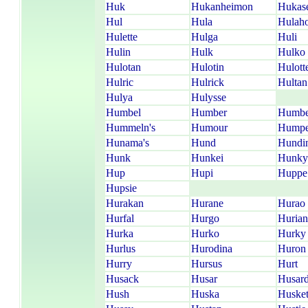
Huk
Hukanheimon
Hukas
Hul
Hula
Hulah
Hulette
Hulga
Huli
Hulin
Hulk
Hulko
Hulotan
Hulotin
Hulott
Hulric
Hulrick
Hultan
Hulya
Hulysse
Humbel
Humber
Humbe
Hummeln's
Humour
Humpe
Hunama's
Hund
Hundi
Hunk
Hunkei
Hunky
Hup
Hupi
Huppe
Hupsie
Hurakan
Hurane
Hurao
Hurfal
Hurgo
Hurian
Hurka
Hurko
Hurky
Hurlus
Hurodina
Huron
Hurry
Hursus
Hurt
Husack
Husar
Husar
Hush
Huska
Huske