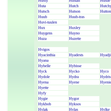
Hussy
Hustan
Hustie
Huta
Hutch
Hutch
Hutsch
Hutson
Hutton
Huub
Huub-tras
Huvi-tuulen
Hux
Huxley
Huygens
Huyno
Huza
Huzette
Hvigos
Hyacinthia
Hyadests
Hyadji
Hyana
Hybelle
Hybisse
Hyck
Hycko
Hyco
Hydole
Hydra
Hydris
Hyena
Hyene
Hyeni
Hyette
Hyfy
Hygie
Hygor
Hykbob
Hyksos
Hylak
Hylas
Hylke