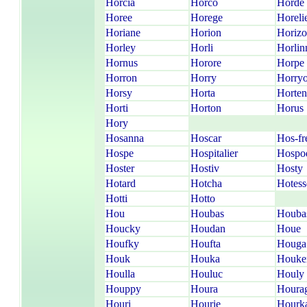
Horcia
Horco
Horde
Horee
Horege
Horeli
Horiane
Horion
Horizo
Horley
Horli
Horlin
Hornus
Horore
Horpe
Horron
Horry
Horry
Horsy
Horta
Horten
Horti
Horton
Horus
Hory
Hosanna
Hoscar
Hos-fr
Hospe
Hospitalier
Hospo
Hoster
Hostiv
Hosty
Hotard
Hotcha
Hotess
Hotti
Hotto
Hou
Houbas
Houba
Houcky
Houdan
Houe
Houfky
Houfta
Houga
Houk
Houka
Houke
Houlla
Houluc
Houly
Houppy
Houra
Houra
Houri
Hourie
Hourk