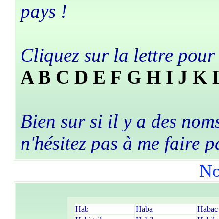
pays !
Cliquez sur la lettre pou
A
B
C
D
E
F
G
H
I
J
K
Bien sur si il y a des nom
n'hésitez pas à me faire p
No
Hab
Haba
Habac